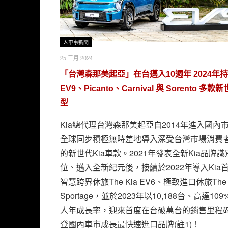
人車事新聞
25 三月 2024
「台灣森那美起亞」在台邁入10週年 2024年
EV9、Picanto、Carnival 與 Sorento 多款
型
Kia總代理台灣森那美起亞自2014年進入國內
全球同步積極無時差地導入深受台灣市場消費
的新世代Kia車款。2021年發表全新Kia品牌
位、邁入全新紀元後，接續於2022年導入Kia
智慧跨界休旅The Kia EV6、極致進口休旅The 
Sportage，並於2023年以10,188台、高達10
人年成長率，迎來首度在台破萬台的銷售里程
登國內車市成長最快速進口品牌(註1)！