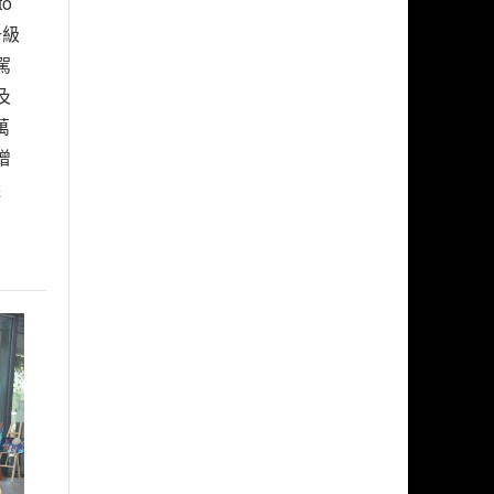
o
s升級
駕
及
萬
增
選