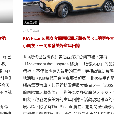
人車事新聞
07 七月 2023
系統強
KIA Picanto現身宜蘭國際童玩藝術節 Kia讓更多
小朋友，一同啟發美好童年回憶
ing 已
Kia總代理台灣森那美起亞深耕台灣市場，秉持
小改
「Movement that inspires 移動 ‧ 啟發人心」的
將重心
精神， 不僅積極導入最新的車型，更持續贊助台灣
開發計劃則
地活動。Kia總代理台灣森那美起亞，此次攜手宜
是今天
銷商霖亞汽車，共同贊助暑假最大盛事之一「2023
的不同就
蘭國際童玩藝術節」，期許為更多家庭與大朋友、
持
朋友，啟發更多美好的童年回憶。活動現場設置的K
 類似
展示區，除了有The Picanto將在活動期間全程展
S 系統也
供消費者體驗The Picanto精品時尚小車的獨特魅