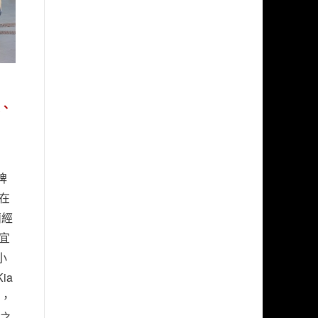
大、
品牌
在
蘭經
宜
小
ia
出，
力之