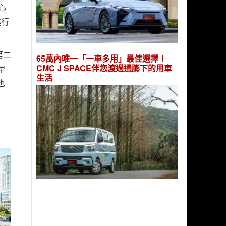
心
進行
第二
65萬內唯一「一車多用」最佳選擇！
CMC J SPACE伴您渡過通膨下的用車
早
生活
也