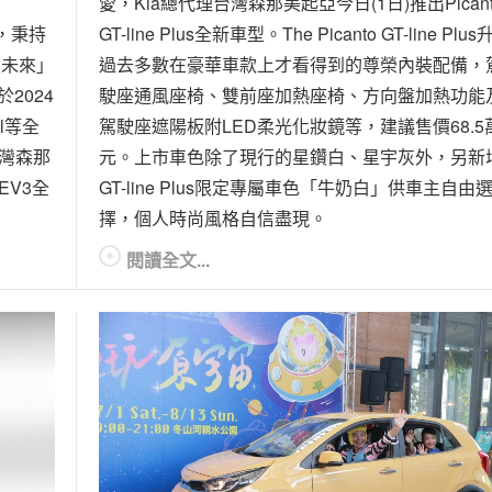
愛，Kia總代理台灣森那美起亞今日(1日)推出Picant
，秉持
GT-line Plus全新車型。The Picanto GT-line Plu
・永續未來」
過去多數在豪華車款上才看得到的尊榮內裝配備，
2024
駛座通風座椅、雙前座加熱座椅、方向盤加熱功能
al等全
駕駛座遮陽板附LED柔光化妝鏡等，建議售價68.5
台灣森那
元。上市車色除了現行的星鑽白、星宇灰外，另新
EV3全
GT-line Plus限定專屬車色「牛奶白」供車主自由
擇，個人時尚風格自信盡現。
閱讀全文...