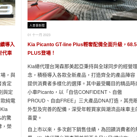
人車事新聞
01 十一月 2023
持續導入
Kia Picanto GT-line Plus輕奢配備全面升級，68.
新世代車
PLUS登場！
Kia總代理台灣森那美起亞秉持與全球同步的經營
市場，與
念，積極導入各款全新產品，打造齊全的產品陣容
者肯定
提供消費者多樣化的選擇。其中最受矚目的精品時
識別與定
小車Picanto，以「自信CONFIDENT、自傲
首款純電
PROUD、自由FREE」三大產品DNA打造，其亮
Kia
外型及完善的配備，深受年輕買家與潮流品味車主
9%的驚
喜愛。
碑，榮
自上市以來，多次創下銷售佳績，為回饋消費者的