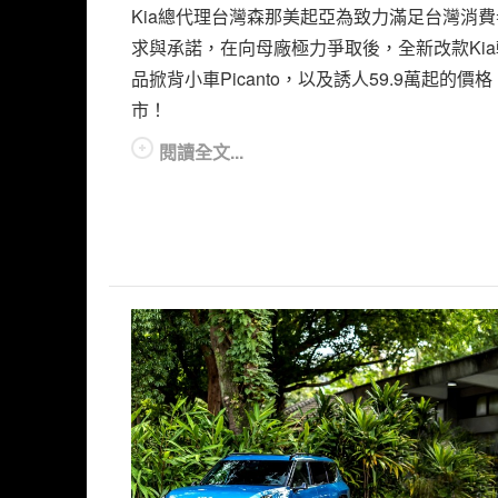
Kia總代理台灣森那美起亞為致力滿足台灣消
求與承諾，在向母廠極力爭取後，全新改款Ki
品掀背小車Picanto，以及誘人59.9萬起的價
市！
閱讀全文...