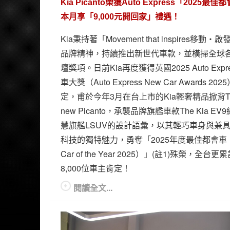
Kia Picanto榮獲Auto Express「2025最佳
本月享「9,000元開回家」禮遇！
Kia秉持著「Movement that inspires移動‧
品牌精神，持續推出新世代車款，並橫掃全球
壇獎項。日前Kia再度獲得英國2025 Auto Expr
車大獎（Auto Express New Car Awards 202
定，甫於今年3月在台上市的Kia輕奢精品掀背T
new Picanto，承襲品牌旗艦車款The Kia EV
慧旗艦LSUV的設計語彙，以其輕巧車身與兼
科技的獨特魅力，勇奪「2025年度最佳都會車（C
Car of the Year 2025）」(註1)殊榮，全台更
8,000位車主肯定！
閱讀全文...