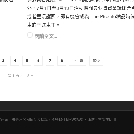
外，7月1日至8月13日活動期間只要購買童玩節票
或者童玩護照，即有機會成為 The Picanto精品時
車的幸運車主。
閱讀全文...
3
4
5
6
7
8
下一篇
最後
第 1 頁，共 8 頁
相關內容，未經本公司同意及授權，不得以任何形式複製、連結、重製或使用