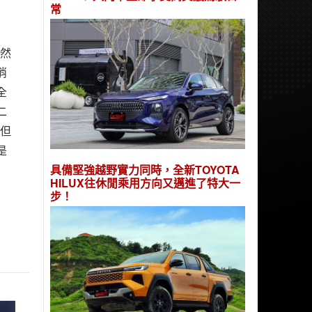
常
當然
消
全
二
，但
是
具備堅強越野實力同時，全新TOYOTA
HILUX往休閒乘用方向又邁進了特大一
步！