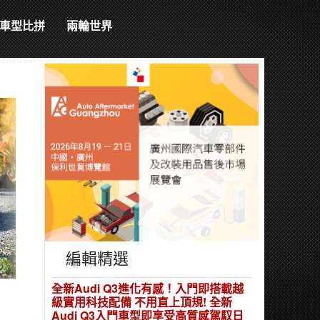
車型比拼
兩輪世界
編輯精選
全新Audi Q3進化有感！入門即搭載越
級實用科技配備 不用直上頂規! 全新
Audi Q3入門車型即享受高質感駕馭日