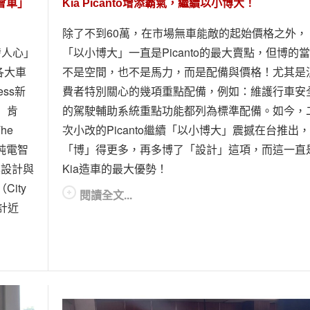
都會車」
Kia Picanto增添霸氣，繼續以小博大！
除了不到60萬，在市場無車能敵的起始價格之外，
啟發人心」
「以小博大」一直是Picanto的最大賣點，但博的
各大車
不是空間，也不是馬力，而是配備與價格！尤其是
ess新
費者特別關心的幾項重點配備，例如：維護行車安
5）肯
的駕駛輔助系統重點功能都列為標準配備。如今，
he
次小改的Picanto繼續「以小博大」震撼在台推出
9純電智
「博」得更多，再多博了「設計」這項，而這一直
具設計與
Kia造車的最大優勢！
ity
閱讀全文...
累計近