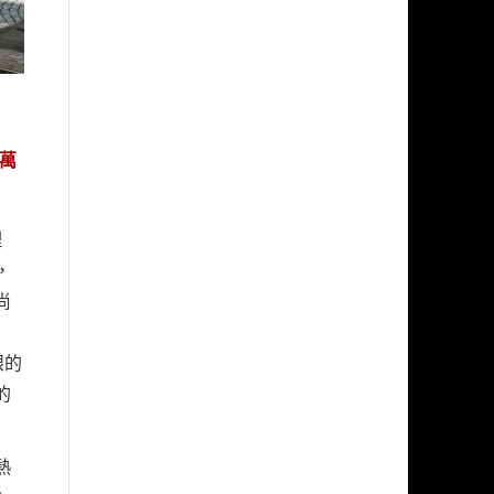
5萬
理
，
尚
眼的
的
熱