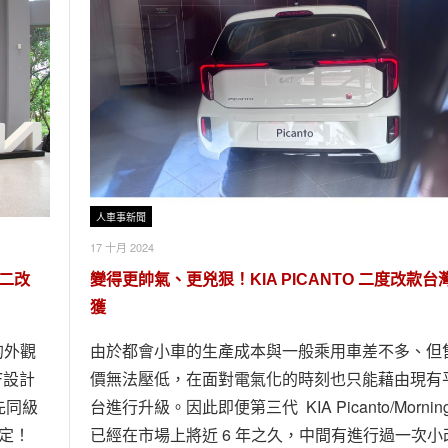
人車事新聞
17 十月 2024
新二改
變得更帥氣、更兇狠！KIA PICANTO 二度改款台
獲
的外觀
由於都會小車的生產成本與一般乘用車差不多、但
F設計
價無法壓低，在面對電氣化的時刻也只能藉由現有
先同級
台進行升級。因此即便第三代 KIA Picanto/Mornin
肯定！
已經在市場上將近 6 年之久，中間有進行過一次小