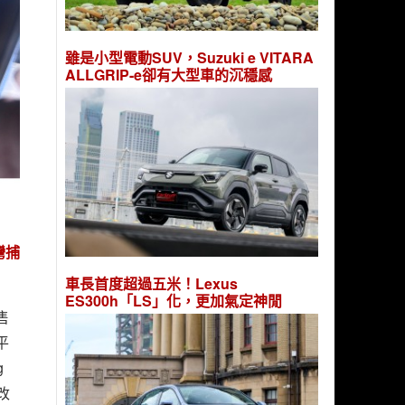
雖是小型電動SUV，Suzuki e VITARA
ALLGRIP-e卻有大型車的沉穩感
灣捕
車長首度超過五米！Lexus
ES300h「LS」化，更加氣定神閒
售
平
g
改