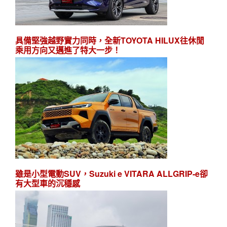
具備堅強越野實力同時，全新TOYOTA HILUX往休閒
乘用方向又邁進了特大一步！
雖是小型電動SUV，Suzuki e VITARA ALLGRIP-e卻
有大型車的沉穩感