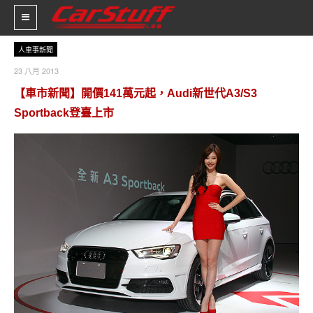
人車事新聞
23 八月 2013
新車價格
【車市新聞】開價141萬元起，Audi新世代A3/S3
車市新聞
Sportback登臺上市
賽車新聞
汽車改裝
輪胎特區
促銷訊息
人車軼事
試車報導