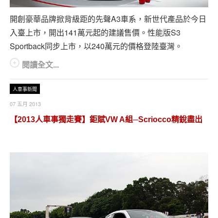
專題報導
開創豪華品牌掀背級距的先聲A3車系，新世代產品於今日
車型比拼
入臺上市，開出141萬元起的建議售價。性能版S3
Sportback同步上市，以240萬元的價格登陸臺灣。
兩輪世界
閱讀全文...
人車事新聞
07 五月 2013
【2013人車事獨走賽】鉅賦VW A組─Scriocco精銳盡出