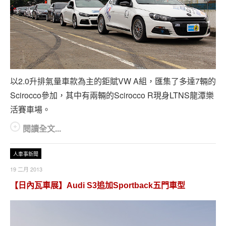
以2.0升排氣量車款為主的鉅賦VW A組，匯集了多達7輛的
Scirocco參加，其中有兩輛的Scirocco R現身LTNS龍潭樂
活賽車場。
閱讀全文...
人車事新聞
19 二月 2013
【日內瓦車展】Audi S3追加Sportback五門車型