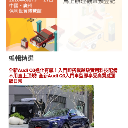
編輯精選
全新Audi Q3進化有感！入門即搭載越級實用科技配備
不用直上頂規! 全新Audi Q3入門車型即享受高質感駕
馭日常