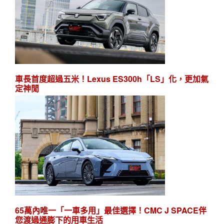
車長首度超過五米！Lexus ES300h「LS」化，更加氣
定神閒
65萬內唯一「一車多用」最佳選擇！CMC J SPACE伴
您渡過通膨下的用車生活