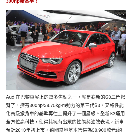
300hp新基準！
Audi在巴黎車展上的眾多焦點之一，就是嶄新的S3三門掀
背了，擁有300hp/38.75kg-m動力的第三代S3，又將性能
化高級掀背車的基準再往上提升了一個層級。全新S3運用
全方位高科技，使得其擁有出眾的性能與油效表現，新車
預計2013年初上市，德國當地基本售價為38,900歐元(約