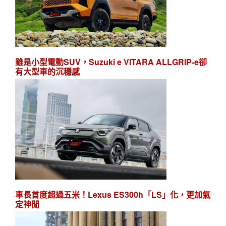
雖是小型電動SUV，Suzuki e VITARA ALLGRIP-e卻
有大型車的沉穩感
車長首度超過五米！Lexus ES300h「LS」化，更加氣
定神閒