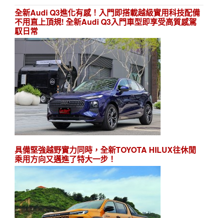
全新Audi Q3進化有感！入門即搭載越級實用科技配備
不用直上頂規! 全新Audi Q3入門車型即享受高質感駕
馭日常
具備堅強越野實力同時，全新TOYOTA HILUX往休閒
乘用方向又邁進了特大一步！