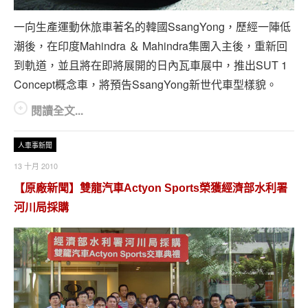
專題報導
一向生產運動休旅車著名的韓國SsangYong，歷經一陣低
車型比拼
潮後，在印度Mahindra ＆ Mahindra集團入主後，重新回
到軌道，並且將在即將展開的日內瓦車展中，推出SUT 1
兩輪世界
Concept概念車，將預告SsangYong新世代車型樣貌。
閱讀全文...
人車事新聞
13 十月 2010
【原廠新聞】雙龍汽車Actyon Sports榮獲經濟部水利署
河川局採購