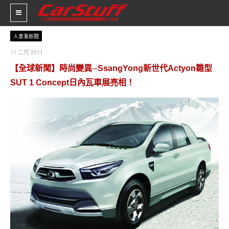
人車事新聞
11 二月 2011
新車價格
【全球新聞】時尚變異─SsangYong新世代Actyon雛型
SUT 1 Concept日內瓦車展亮相！
車市新聞
賽車新聞
汽車改裝
輪胎特區
促銷訊息
人車軼事
試車報導