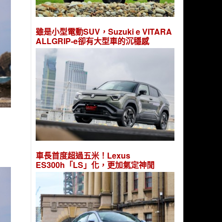
雖是小型電動SUV，Suzuki e VITARA
ALLGRIP-e卻有大型車的沉穩感
車長首度超過五米！Lexus
ES300h「LS」化，更加氣定神閒