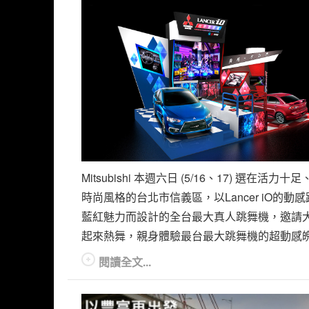
Mitsubishi 本週六日 (5/16、17) 選在活力十
時尚風格的台北市信義區，以Lancer iO的動
藍紅魅力而設計的全台最大真人跳舞機，邀請
起來熱舞，親身體驗最台最大跳舞機的超動感
閱讀全文...