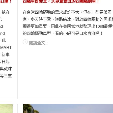
預先訂購！
四驅車好便宜，10款最便宜的四輪驅動車！
r」搶在
在台灣四輪驅動的需求或許不大，但在一些寒帶國
心
家，冬天時下雪、道路結冰，對於四輪驅動的需求
nd
顯得更加重要，因此在美國當地就整理出10輛最便
nd
的四輪驅動車型，看的小編可是口水直流啊！
，此
閱讀全文...
MART
。新車
即日起
P典藏球
紙等三重