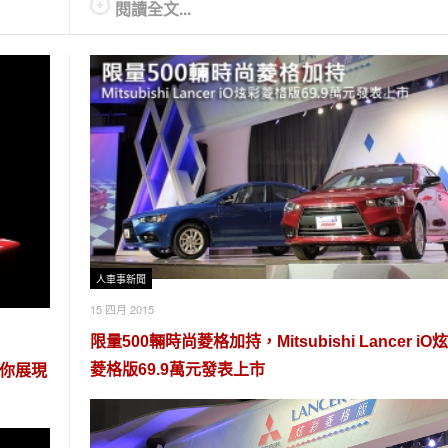
閱讀全文...
人車事新聞
15 四月 2015
限量500輛時尚菱格加持，Mitsubishi Lancer iO
菱格版69.9萬元發表上市
邀你展現