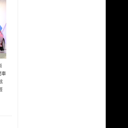
尚
門車
炫
輕