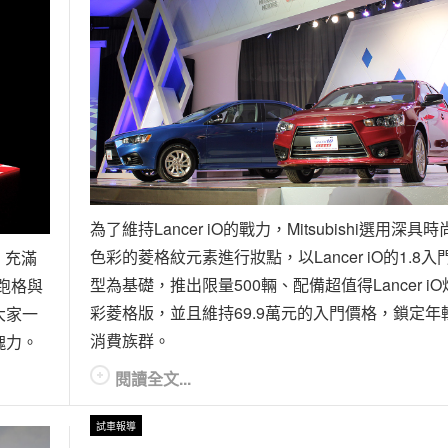
為了維持Lancer iO的戰力，Mitsubishi選用深具時
色彩的菱格紋元素進行妝點，以Lancer iO的1.8入
足、充滿
型為基礎，推出限量500輛、配備超值得Lancer iO
感跑格與
彩菱格版，並且維持69.9萬元的入門價格，鎖定年
大家一
消費族群。
魄力。
閱讀全文...
試車報導