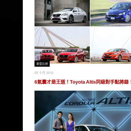
車型比拼
05 十月 2016
6氣囊才是王道！Toyota Altis同級對手點將錄