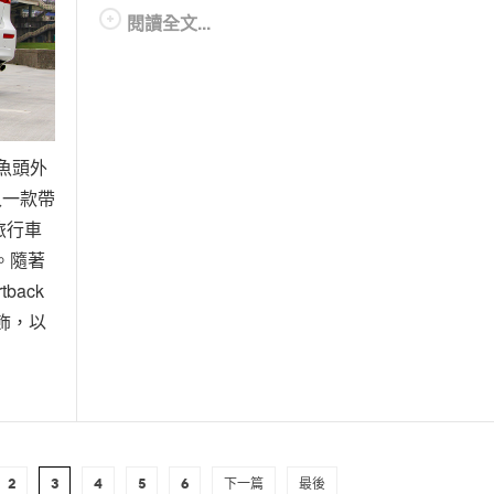
閱讀全文...
鯊魚頭外
導入一款帶
旅行車
k。隨著
tback
飾，以
2
3
4
5
6
下一篇
最後