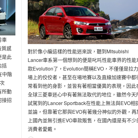
房車
裝質感
對於像小編這樣的性能迷來說，聽到Mitsubishi
更是此
Lancer車系第一個想到的便是叱吒性能車界的性能
包括
款Evolution了，Evolution簡稱EVO，不僅僅是拉
在中階
場上的佼佼者，甚至在場地賽以及直線加速賽中都
次
常看到他的身影，並皆有著相當優異的表現，因此
有所動
全球三菱車迷心中有著無法取代的地位，雖然今天
何接招
試駕到的Lancer Sportback在性能上無法與EVO相
並論，但靠著它那與EVO有著幾分神似的外觀，再
上國內並無引進EVO車款販售，在國內還是有不少
消費者愛戴。