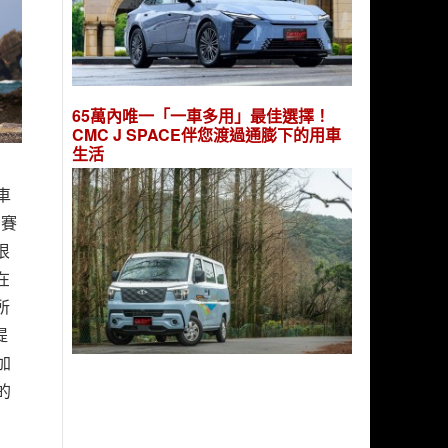
65萬內唯一「一車多用」最佳選擇！
CMC J SPACE伴您渡過通膨下的用車
生活
車
力賽
很
在
所
提
加
的