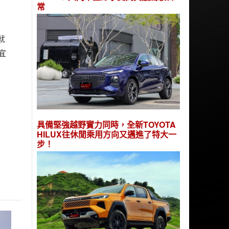
常
就
宜
具備堅強越野實力同時，全新TOYOTA
HILUX往休閒乘用方向又邁進了特大一
步！