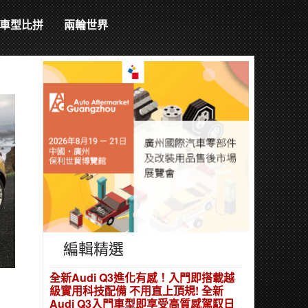
車型比拼
兩輪世界
編輯精選
全新Audi Q3進化有感！入門即搭載越
級實用科技配備 不用直上頂規! 全新
Audi Q3入門車型即享受高質感駕馭日