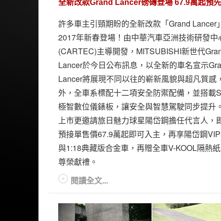
全新改款Grand Lancer磅礡登場 67.9萬起
許多車主引頸期盼的全新改款「Grand Lance
2017年新春登場！由中華汽車亞洲技術研發中
(CARTEC)主導開發，MITSUBISHI新世代Gra
Lancer於今日公布訊息，以全新的車名宣示Gra
Lancer將展現不同以往的嶄新風貌與超凡質感
外，全車系標配十二項安全防禦配備，並搭載S
極智數位儀錶板，讓安全與智慧駕駛同步提升
上市更邀請旅日魅力球星陽岱鋼擔任代言人，
預接單售價67.9萬起即可入主，再享陽岱鋼VI
與1:18典藏版合金車，再贈全車V-KOOL隔熱
尊榮獻禮。
閱讀全文...