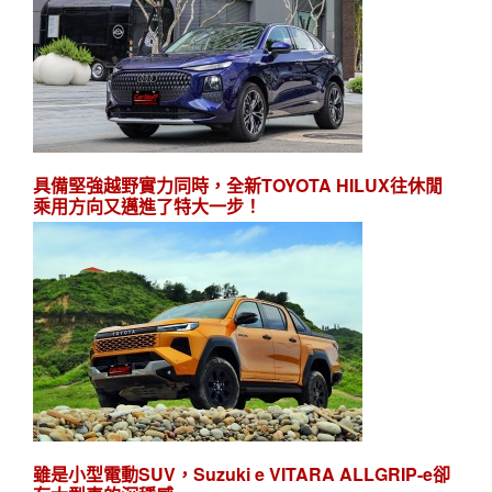
具備堅強越野實力同時，全新TOYOTA HILUX往休閒
乘用方向又邁進了特大一步！
雖是小型電動SUV，Suzuki e VITARA ALLGRIP-e卻