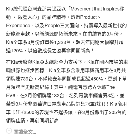
專題報導
Kia總代理台灣森那美起亞以「Movement that inspires移
車型比拼
動 ‧ 啟發人心」的品牌精神，透過Product、
Experience，以及People三大面向，持續導入最新世代的
兩輪世界
新能源車款，以新能源開拓新未來。在甫結算的3月份，
Kia全車系3月份訂單達1,323台，較去年同期大幅躍升超
過120%，以倍數成長之姿再寫同期新高！
在Kia母廠與Kia亞太總部全力支援下，Kia在國內市場的車
輛供應也逐步回穩，Kia全車系含乘用車與商用車在3月共
領牌達739台，不僅較去年同期成長超過450%，更創下單
月領牌歷史新高紀錄！其中，純電智慧跨界休旅The
EV6，在3月份領牌達132台，名列電動車銷售第3名，並
榮登3月份非豪華進口電動車品牌銷售冠軍(註1)！Kia商用
車卡旺K2500的表現也不遑多讓，在3月份繳出了205台的
領牌佳績，再創同期新高！
閱讀全文...