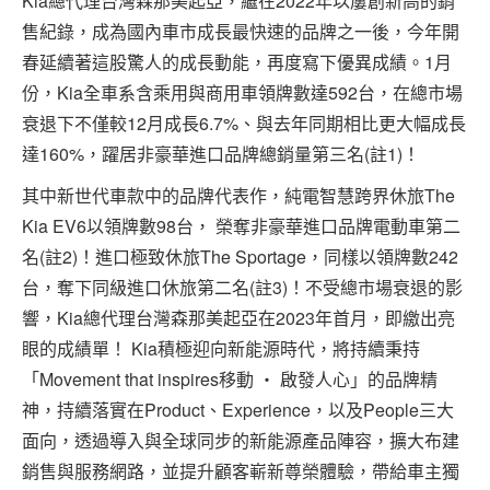
Kia總代理台灣森那美起亞，繼在2022年以屢創新高的銷
售紀錄，成為國內車市成長最快速的品牌之一後，今年開
春延續著這股驚人的成長動能，再度寫下優異成績。1月
份，Kia全車系含乘用與商用車領牌數達592台，在總市場
衰退下不僅較12月成長6.7%、與去年同期相比更大幅成長
達160%，躍居非豪華進口品牌總銷量第三名(註1)！
其中新世代車款中的品牌代表作，純電智慧跨界休旅The
Kia EV6以領牌數98台， 榮奪非豪華進口品牌電動車第二
名(註2)！進口極致休旅The Sportage，同樣以領牌數242
台，奪下同級進口休旅第二名(註3)！不受總市場衰退的影
響，Kia總代理台灣森那美起亞在2023年首月，即繳出亮
眼的成績單！ Kia積極迎向新能源時代，將持續秉持
「Movement that inspires移動 ‧ 啟發人心」的品牌精
神，持續落實在Product、Experience，以及People三大
面向，透過導入與全球同步的新能源產品陣容，擴大布建
銷售與服務網路，並提升顧客嶄新尊榮體驗，帶給車主獨