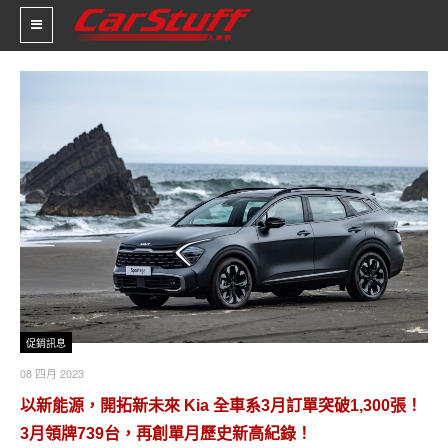
新車價格
車市新聞
賽車新聞
汽車改裝
輪胎特區
促銷訊息
促銷訊息
08 四月 2023
人車軼事
以新能源，開拓新未來 Kia 全車系3月訂單突破1,300張！
試車報導
3月領牌739台，再創單月歷史新高紀錄！