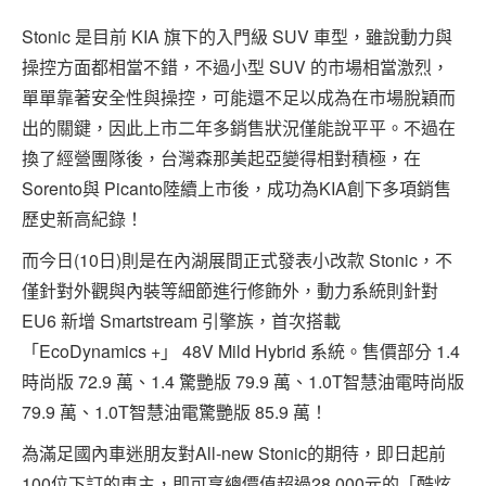
Stonic 是目前 KIA 旗下的入門級 SUV 車型，雖說動力與
操控方面都相當不錯，不過小型 SUV 的市場相當激烈，
單單靠著安全性與操控，可能還不足以成為在市場脫穎而
出的關鍵，因此上市二年多銷售狀況僅能說平平。不過在
換了經營團隊後，台灣森那美起亞變得相對積極，在
Sorento與 Picanto陸續上市後，成功為KIA創下多項銷售
歷史新高紀錄！
而今日(10日)則是在內湖展間正式發表小改款 Stonic，不
僅針對外觀與內裝等細節進行修飾外，動力系統則針對
EU6 新增 Smartstream 引擎族，首次搭載
「EcoDynamics +」 48V Mild Hybrid 系統。售價部分 1.4
時尚版 72.9 萬、1.4 驚艷版 79.9 萬、1.0T智慧油電時尚版
79.9 萬、1.0T智慧油電驚艷版 85.9 萬！
為滿足國內車迷朋友對All-new Stonic的期待，即日起前
100位下訂的車主，即可享總價值超過28,000元的「酷炫