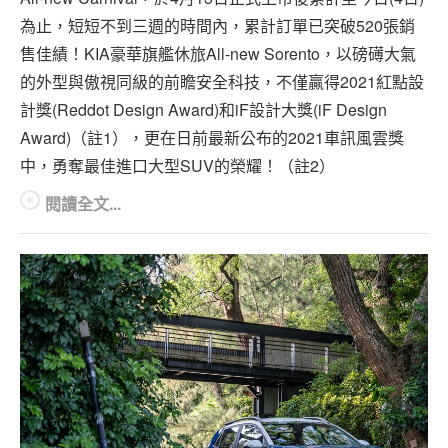
為止，短短不到三週的時間內，累計訂單已突破520張銷
售佳績！KIA豪華旗艦休旅All-new Sorento，以磅礡大氣
的外型與傲視同級的前瞻安全科技，不僅贏得2021紅點設
計獎(Reddot Design Award)和iF設計大獎(iF Design
Award)（註1），更在日前最新公布的2021車訊風雲獎
中，勇奪最佳進口大型SUV的榮耀！（註2）
閱讀全文...