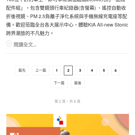
配件組」，包含雙鏡頭行車紀錄器(含螢幕) 、遙控自動收
折後視鏡、PM 2.5負離子淨化系統與手機無線充電座等配
備。歡迎蒞臨全台各大展示中心，體驗KIA All-new Stonic
跨界潮旅的不凡魅力。
閱讀全文...
最先
上一篇
1
2
3
4
5
6
下一篇
最後
第 2 頁，共 6 頁