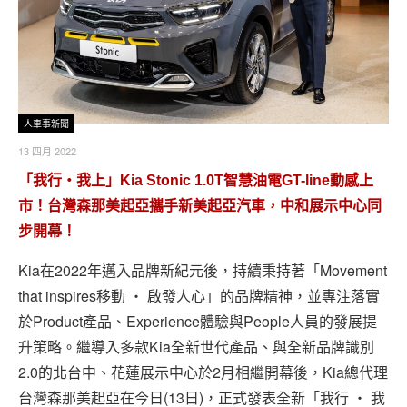
人車事新聞
13 四月 2022
「我行‧我上」Kia Stonic 1.0T智慧油電GT-line動感上
市！台灣森那美起亞攜手新美起亞汽車，中和展示中心同
步開幕！
Kia在2022年邁入品牌新紀元後，持續秉持著「Movement
that inspires移動 ‧ 啟發人心」的品牌精神，並專注落實
於Product產品、Experience體驗與People人員的發展提
升策略。繼導入多款Kia全新世代產品、與全新品牌識別
2.0的北台中、花蓮展示中心於2月相繼開幕後，Kia總代理
台灣森那美起亞在今日(13日)，正式發表全新「我行 ‧ 我