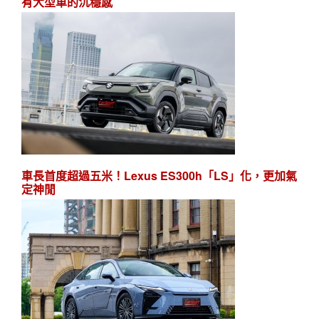
有大型車的沉穩感
車長首度超過五米！Lexus ES300h「LS」化，更加氣
定神閒