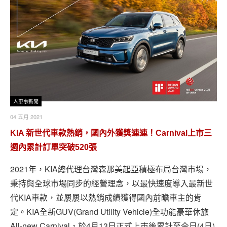
人車事新聞
04 五月 2021
KIA 新世代車款熱銷，國內外獲獎連連！Carnival上市三
週內累計訂單突破520張
2021年，KIA總代理台灣森那美起亞積極布局台灣市場，
秉持與全球市場同步的經營理念，以最快速度導入最新世
代KIA車款，並屢屢以熱銷成績獲得國內前瞻車主的肯
定。KIA全新GUV(Grand Utility Vehicle)全功能豪華休旅
All-new Carnival，於4月13日正式上市後累計至今日(4日)