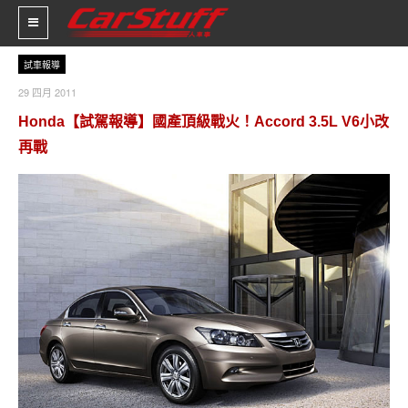
試車報導
29 四月 2011
新車價格
Honda【試駕報導】國產頂級戰火！Accord 3.5L V6小改
再戰
車市新聞
賽車新聞
汽車改裝
輪胎特區
促銷訊息
人車軼事
試車報導