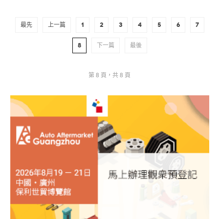
最先
上一篇
1
2
3
4
5
6
7
8
下一篇
最後
第 8 頁，共 8 頁