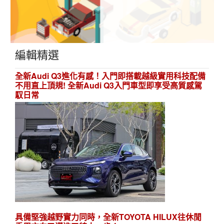
編輯精選
全新Audi Q3進化有感！入門即搭載越級實用科技配備
不用直上頂規! 全新Audi Q3入門車型即享受高質感駕
馭日常
具備堅強越野實力同時，全新TOYOTA HILUX往休閒