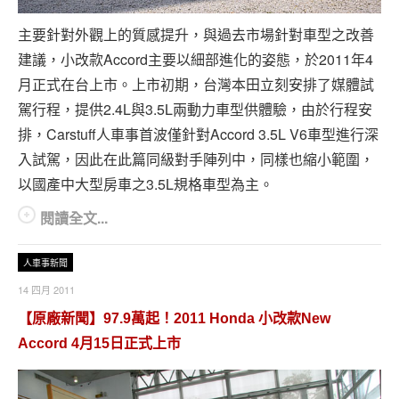
專題報導
主要針對外觀上的質感提升，與過去市場針對車型之改善
車型比拼
建議，小改款Accord主要以細部進化的姿態，於2011年4
月正式在台上市。上市初期，台灣本田立刻安排了媒體試
兩輪世界
駕行程，提供2.4L與3.5L兩動力車型供體驗，由於行程安
排，Carstuff人車事首波僅針對Accord 3.5L V6車型進行深
入試駕，因此在此篇同級對手陣列中，同樣也縮小範圍，
以國產中大型房車之3.5L規格車型為主。
閱讀全文...
人車事新聞
14 四月 2011
【原廠新聞】97.9萬起！2011 Honda 小改款New
Accord 4月15日正式上市