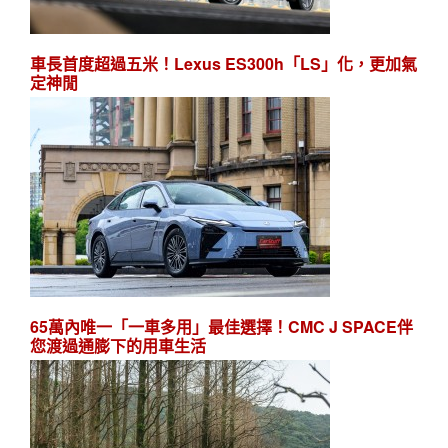
車長首度超過五米！Lexus ES300h「LS」化，更加氣
定神閒
65萬內唯一「一車多用」最佳選擇！CMC J SPACE伴
您渡過通膨下的用車生活